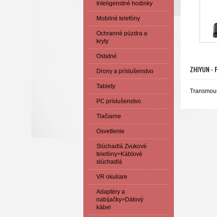
Inteligenstné hodinky
Mobilné telefóny
Ochranné púzdra a
kryty
Ostatné
ZHIYUN - 
Drony a príslušenstvo
Tablety
Transmoun
PC príslušenstvo
Tlačiarne
Osvetlenie
Slúchadlá Zvukové
telefóny>Káblové
slúchadlá
VR okuliare
Adaptéry a
nabíjačky>Dátový
kábel