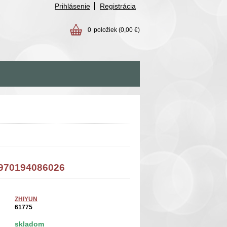
Prihlásenie
Registrácia
0
položiek
(0,00 €)
6970194086026
ZHIYUN
61775
skladom