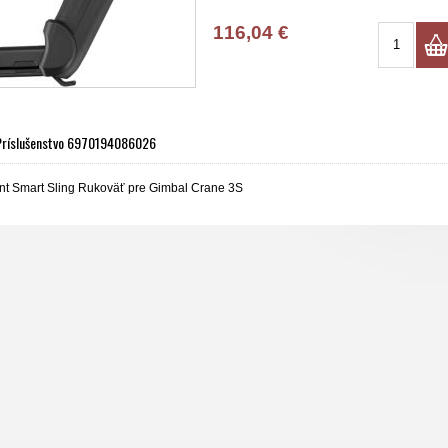
116,04 €
Príslušenstvo 6970194086026
t Smart Sling Rukoväť pre Gimbal Crane 3S