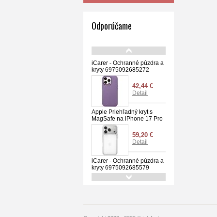
Odporúčame
iCarer - Ochranné púzdra a
kryty 6975092685272
42,44 €
Detail
Apple Priehľadný kryt s
MagSafe na iPhone 17 Pro
59,20 €
Detail
iCarer - Ochranné púzdra a
kryty 6975092685579
42,44 €
Detail
Logitech Wireless Mouse
M185 sivá