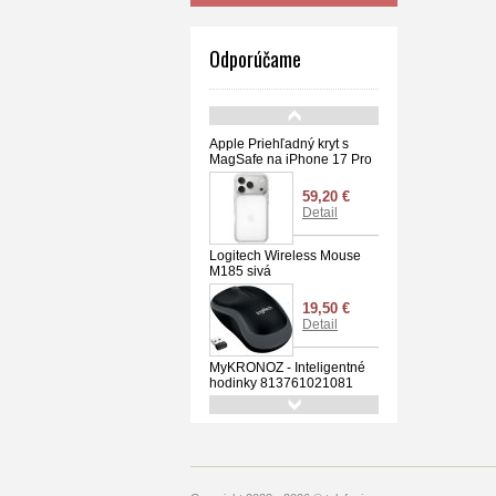
Odporúčame
Apple Priehľadný kryt s
MagSafe na iPhone 17 Pro
59,20 €
Detail
Logitech Wireless Mouse
M185 sivá
19,50 €
Detail
MyKRONOZ - Inteligentné
hodinky 813761021081
47,04 €
Detail
CELLULARLINE - Ostatné
8018080290022