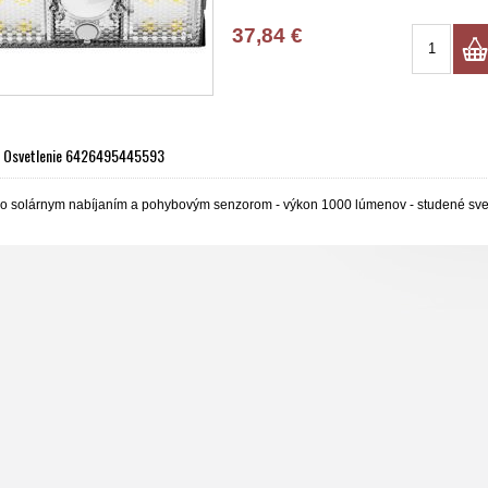
37,84 €
 Osvetlenie 6426495445593
 so solárnym nabíjaním a pohybovým senzorom - výkon 1000 lúmenov - studené svet