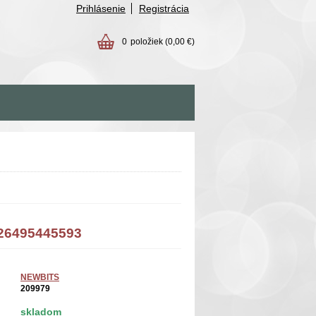
Prihlásenie
Registrácia
0
položiek
(0,00 €)
426495445593
NEWBITS
209979
skladom