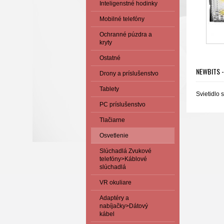
Inteligenstné hodinky
Mobilné telefóny
Ochranné púzdra a
kryty
Ostatné
NEWBITS -
Drony a príslušenstvo
Tablety
Svietidlo
PC príslušenstvo
Tlačiarne
Osvetlenie
Slúchadlá Zvukové
telefóny>Káblové
slúchadlá
VR okuliare
Adaptéry a
nabíjačky>Dátový
kábel